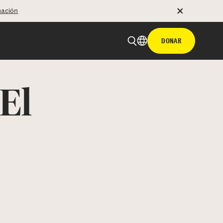
mación
DONAR
El
 email
tir con hyperlink
n X
Facebook