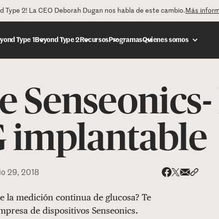
nd Type 2! La CEO Deborah Dugan nos habla de este cambio.
Más infor
yond Type 1
Beyond Type 2
Recursos
Programas
Quienes somos
e Senseonics- 
DONAR
 implantable
io 29, 2018
Share via
Compar
Compartir e
Compartir en 
de la medición continua de glucosa? Te
mpresa de dispositivos Senseonics.