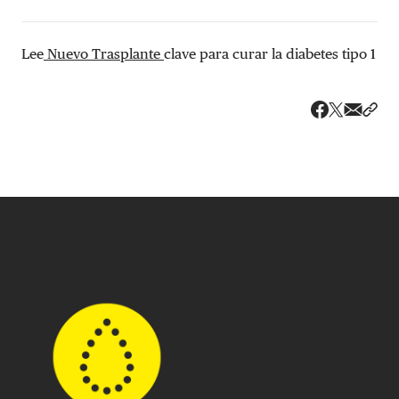
Lee
Nuevo Trasplante
clave para curar la diabetes tipo 1
Share v
Comp
Compartir
Compartir e