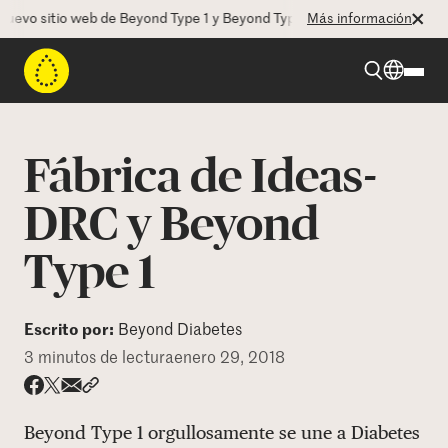
evo sitio web de Beyond Type 1 y Beyond Type 2! La CEO Deborah Duga
Más información
Beyond Type 1
Fábrica de Ideas-
Beyond Type 2
DRC y Beyond
Type 1
Recursos
Programas
Escrito por:
Beyond Diabetes
3 minutos de lectura
enero 29, 2018
Quienes somos
Share via email
Compartir con hyperlink
Compartir en X
Compartir en Facebook
Beyond Type 1 orgullosamente se une a Diabetes