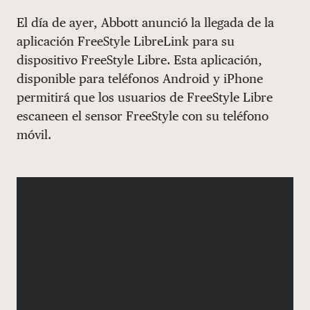
Share via email
Compartir con hyperlink
Compartir en X
Compartir en Facebook
El día de ayer, Abbott anunció la llegada de la
DONAR
aplicación FreeStyle LibreLink para su
dispositivo FreeStyle Libre. Esta aplicación,
disponible para teléfonos Android y iPhone
permitirá que los usuarios de FreeStyle Libre
escaneen el sensor FreeStyle con su teléfono
móvil.