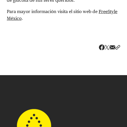
de glucosa de sus seres queridos.
Para mayor información visita el sitio web de
FreeStyle
México
.
Share v
Comp
Compartir
Compartir e