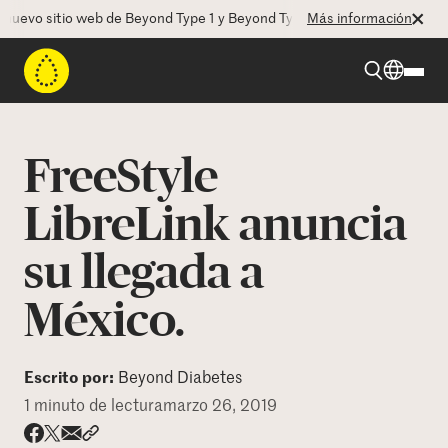
evo sitio web de Beyond Type 1 y Beyond Type 2! La CEO Deborah Duga
Más información
Beyond Type 1
FreeStyle
Beyond Type 2
LibreLink anuncia
su llegada a
Recursos
México.
Programas
Escrito por:
Beyond Diabetes
Quienes somos
1 minuto de lectura
marzo 26, 2019