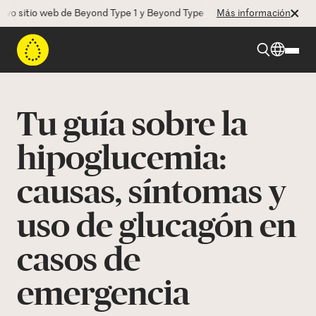
sitio web de Beyond Type 1 y Beyond Type 2! La CEO Deborah Dugan no
Más información
Beyond Type 1
Tu guía sobre la
Beyond Type 2
hipoglucemia:
causas, síntomas y
Recursos
uso de glucagón en
Programas
casos de
Quienes somos
emergencia