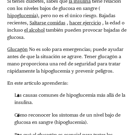
Si tienes diabetes, sabes que
la insulina
tiene relación
con los
niveles bajos de glucosa en sangre (
hipoglucemia)
, pero no es el único riesgo. Bajadas
recientes,
Saltarse comidas
,
hacer ejercicio
, la edad o
incluso
el alcohol
también pueden provocar bajadas de
glucosa.
Glucagón
No es solo para emergencias; puede ayudar
antes de que la situación se agrave. Tener glucagón a
mano proporciona una red de seguridad para tratar
rápidamente la hipoglucemia y prevenir peligros.
En este artículo aprenderás:
Las causas comunes de hipoglucemia más allá de la
insulina.
Cómo reconocer los síntomas de un nivel bajo de
glucosa en sangre (hipoglucemia).
Por qué el glucagón es esencial para tratar los