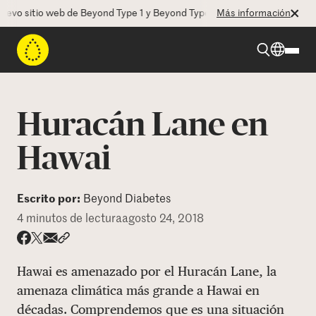
o sitio web de Beyond Type 1 y Beyond Type 2! La CEO Deborah Dugan n
Más información
Beyond Type 1
Huracán Lane en
Beyond Type 2
Hawai
Recursos
Escrito por:
Beyond Diabetes
4 minutos de lectura
agosto 24, 2018
Programas
Share via email
Compartir con hyperlink
Compartir en X
Compartir en Facebook
Hawai es amenazado por el Huracán Lane, la
Quienes somos
amenaza climática más grande a Hawai en
décadas. Comprendemos que es una situación