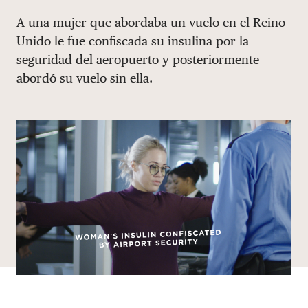
Share via email
Compartir con hyperlink
Compartir en X
Compartir en Facebook
A una mujer que abordaba un vuelo en el Reino
DONAR
Unido le fue confiscada su insulina por la
seguridad del aeropuerto y posteriormente
abordó su vuelo sin ella.