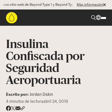
o sitio web de Beyond Type 1 y Beyond Type 2! La CEO Deborah Dugan 
Más información
Beyond Type 1
Insulina
Beyond Type 2
Confiscada por
Seguridad
Recursos
Aeroportuaria
Programas
Escrito por:
Jordan Dakin
Quienes somos
4 minutos de lectura
abril 24, 2019