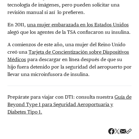
tecnología de imágenes, pero pueden solicitar una
revisión manual si así lo prefieren.
En 2011,
una mujer embarazada en los Estados Unidos
alegó que los agentes de la TSA confiscaron su insulina.
A comienzos de este año, una mujer del Reino Unido
creó una
Tarjeta de Concientización sobre Dispositivos
Médicos
para descargar en línea después de que su
hijo fuera detenido por la seguridad del aeropuerto por
llevar una microinfusora de insulina.
Prepárate para viajar con DT1: consulta nuestra
Guía de
Beyond Type 1 para Seguridad Aeroportuaria y
Diabetes Tipo 1.
Share v
Comp
Compartir
Compartir e