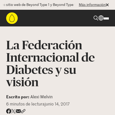
 sitio web de Beyond Type 1 y Beyond Type 2! La CEO Deborah Dugan n
Más información
Beyond Type 1
La Federación
Beyond Type 2
Internacional de
Diabetes y su
Recursos
visión
Programas
Escrito por:
Alexi Melvin
Quienes somos
6 minutos de lectura
junio 14, 2017