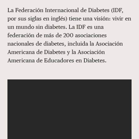
Share via email
Compartir con hyperlink
Compartir en X
Compartir en Facebook
La Federación Internacional de Diabetes (IDF,
DONAR
por sus siglas en inglés) tiene una visión: vivir en
un mundo sin diabetes. La IDF es una
federación de más de 200 asociaciones
nacionales de diabetes, incluida la Asociación
Americana de Diabetes y la Asociación
Americana de Educadores en Diabetes.