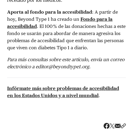
recetado por los médicos.
Aporta al fondo para la accesibilidad
: A partir de
hoy, Beyond Type 1 ha creado un
Fondo para la
accesibilidad
. El 100 % de las donaciones hechas a este
fondo se usarán para abordar de manera agresiva los
problemas de accesibilidad que enfrentan las personas
que viven con diabetes Tipo 1 a diario.
Para más consultas sobre este artículo, envía un correo
electrónico a
editor@beyondtype1.org
.
Infórmate más sobre problemas de accesibilidad
en los Estados Unidos y a nivel mundial
.
Share v
Comp
Compartir
Compartir e