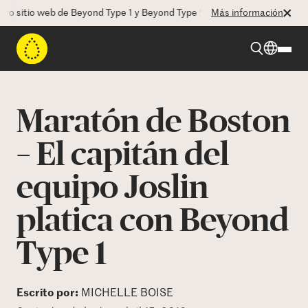
itio web de Beyond Type 1 y Beyond Type 2! La CEO Deborah Dugan nos
Más información
Beyond Type 1
Maratón de Boston
Beyond Type 2
– El capitán del
equipo Joslin
Recursos
platica con Beyond
Programas
Type 1
Quienes somos
Escrito por:
MICHELLE BOISE