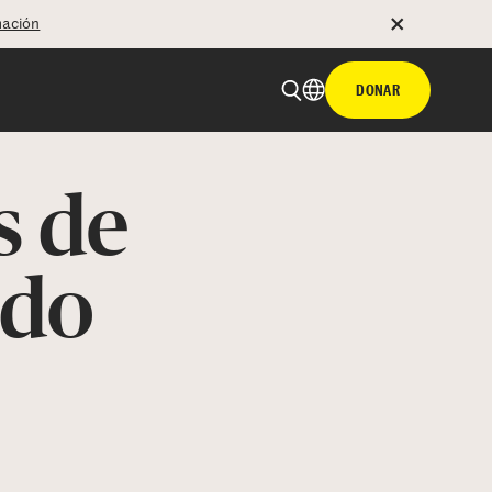
mación
DONAR
s de
ado
 email
tir con hyperlink
n X
Facebook