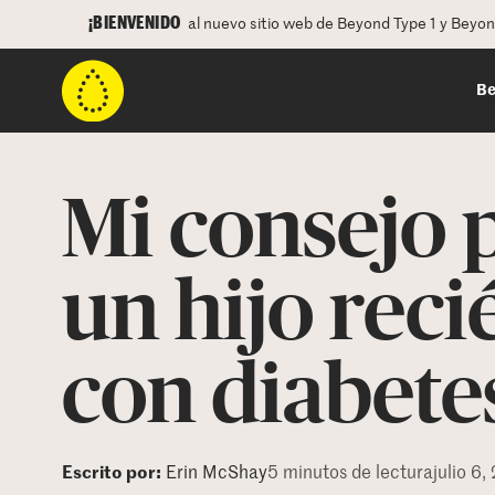
¡BIENVENIDO
al nuevo sitio web de Beyond Type 1 y Beyo
Be
Mi consejo 
un hijo rec
con diabetes
Escrito por:
Erin McShay
5 minutos de lectura
julio 6,