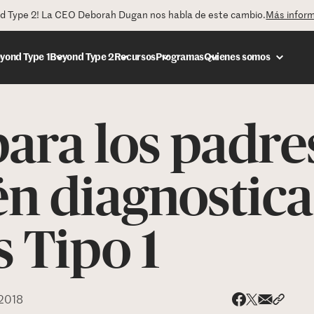
nd Type 2! La CEO Deborah Dugan nos habla de este cambio.
Más infor
yond Type 1
Beyond Type 2
Recursos
Programas
Quienes somos
para los padre
DONAR
ién diagnostic
 Tipo 1
 2018
Share via
Compar
Compartir e
Compartir en 