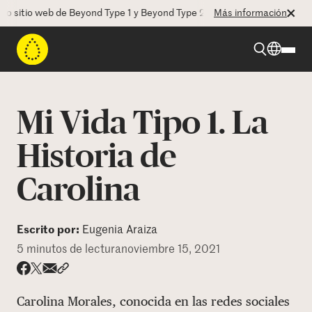
itio web de Beyond Type 1 y Beyond Type 2! La CEO Deborah Dugan nos
Más información
Beyond Type 1
Mi Vida Tipo 1. La
Beyond Type 2
Historia de
Carolina
Recursos
Programas
Escrito por:
Eugenia Araiza
5 minutos de lectura
noviembre 15, 2021
Quienes somos
Share via email
Compartir con hyperlink
Compartir en X
Compartir en Facebook
Carolina Morales, conocida en las redes sociales