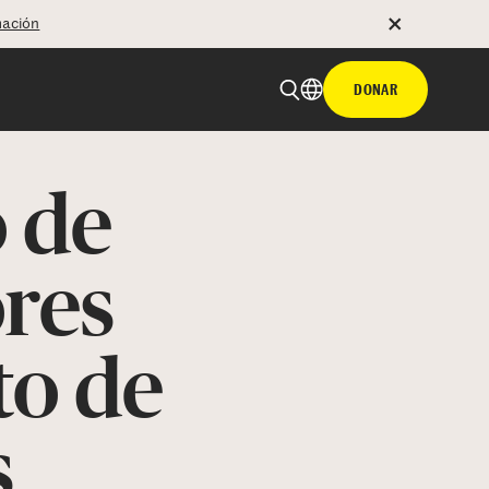
mación
DONAR
 de
res
to de
s