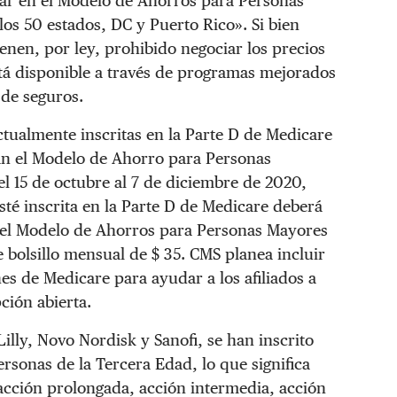
par en el Modelo de Ahorros para Personas
los 50 estados, DC y Puerto Rico». Si bien
nen, por ley, prohibido negociar los precios
tá disponible a través de programas mejorados
 de seguros.
ctualmente inscritas en la Parte D de Medicare
án el Modelo de Ahorro para Personas
el 15 de octubre al 7 de diciembre de 2020,
sté inscrita en la Parte D de Medicare deberá
n el Modelo de Ahorros para Personas Mayores
e bolsillo mensual de $ 35. CMS planea incluir
s de Medicare para ayudar a los afiliados a
pción abierta.
 Lilly, Novo Nordisk y Sanofi, se han inscrito
rsonas de la Tercera Edad, lo que significa
 acción prolongada, acción intermedia, acción