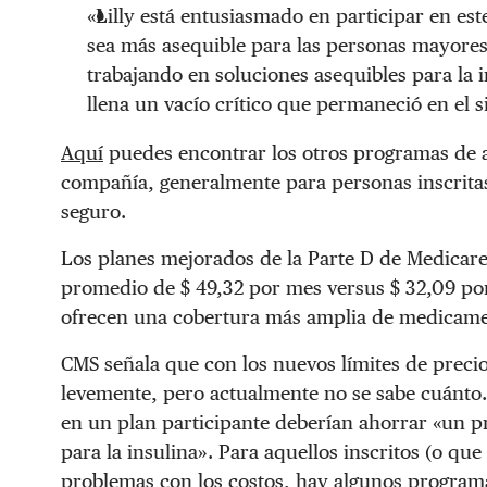
«Lilly está entusiasmado en participar en es
sea más asequible para las personas mayore
trabajando en soluciones asequibles para la
llena un vacío crítico que permaneció en el s
Aquí
puedes encontrar los otros programas de a
compañía, generalmente para personas inscritas
seguro.
Los planes mejorados de la Parte D de Medicare
promedio de $ 49,32 por mes versus $ 32,09 por
ofrecen una cobertura más amplia de medicame
CMS señala que con los nuevos límites de preci
levemente, pero actualmente no se sabe cuánto.
en un plan participante deberían ahorrar «un pr
para la insulina». Para aquellos inscritos (o qu
problemas con los costos, hay algunos
programa