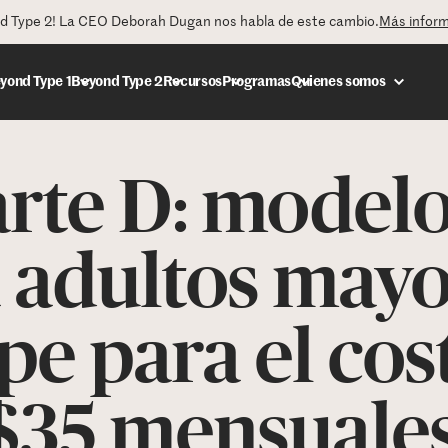
nd Type 2! La CEO Deborah Dugan nos habla de este cambio.
Más infor
yond Type 1
Beyond Type 2
Recursos
Programas
Quienes somos
rte D: modelo
DONAR
 adultos mayo
pe para el cos
 $35 mensuale