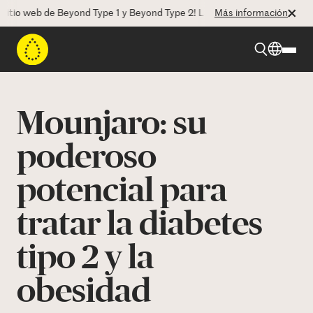
 web de Beyond Type 1 y Beyond Type 2! La CEO Deborah Dugan nos hab
Más información
Beyond Type 1
Mounjaro: su
Beyond Type 2
poderoso
potencial para
Recursos
tratar la diabetes
Programas
tipo 2 y la
Quienes somos
obesidad