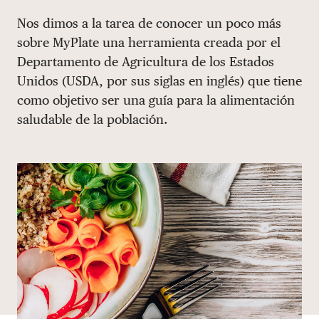
Share via email
Compartir con hyperlink
Compartir en X
Compartir en Facebook
Nos dimos a la tarea de conocer un poco más
DONAR
sobre MyPlate una herramienta creada por el
Departamento de Agricultura de los Estados
Unidos (USDA, por sus siglas en inglés) que tiene
como objetivo ser una guía para la alimentación
saludable de la población.