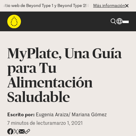
o web de Beyond Type 1 y Beyond Type 2! La CEO Deborah Dugan nos ha
Más información
Beyond Type 1
MyPlate, Una Guía
Beyond Type 2
para Tu
Alimentación
Recursos
Saludable
Programas
Escrito por:
Eugenia Araiza/ Mariana Gómez
Quienes somos
7 minutos de lectura
marzo 1, 2021