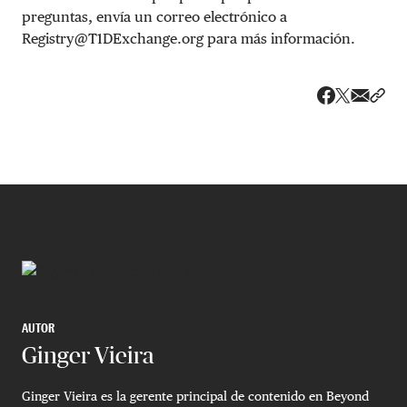
preguntas, envía un correo electrónico a
Registry@T1DExchange.org
para más información.
Share v
Comp
Compartir
Compartir e
AUTOR
Ginger Vieira
Ginger Vieira es la gerente principal de contenido en Beyond