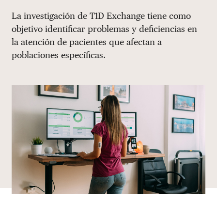
Share via email
Compartir con hyperlink
Compartir en X
Compartir en Facebook
La investigación de T1D Exchange tiene como
DONAR
objetivo identificar problemas y deficiencias en
la atención de pacientes que afectan a
poblaciones específicas.