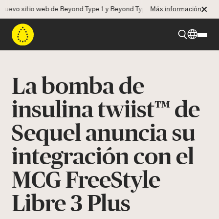
vo sitio web de Beyond Type 1 y Beyond Type 2! La CEO Deborah Dugan
Más información
Beyond Type 1
La bomba de
Beyond Type 2
insulina twiist™ de
Sequel anuncia su
Recursos
integración con el
Programas
MCG FreeStyle
Quienes somos
Libre 3 Plus