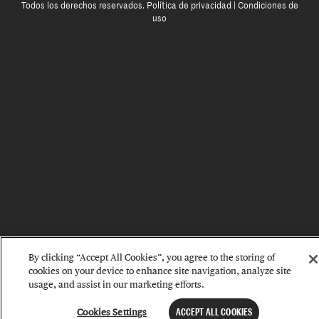
Todos los derechos reservados.
Política de privacidad
|
Condiciones de
uso
By clicking “Accept All Cookies”, you agree to the storing of
cookies on your device to enhance site navigation, analyze site
usage, and assist in our marketing efforts.
Cookies Settings
ACCEPT ALL COOKIES