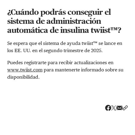
¿Cuándo podrás conseguir el
sistema de administración
automática de insulina twiist™?
Se espera que el sistema de ayuda twiist™ se lance en
los EE. UU. en el segundo trimestre de 2025.
Puedes registrarte para recibir actualizaciones en
www.twiist.com
para mantenerte informado sobre su
disponibilidad.
Share v
Comp
Compartir
Compartir e