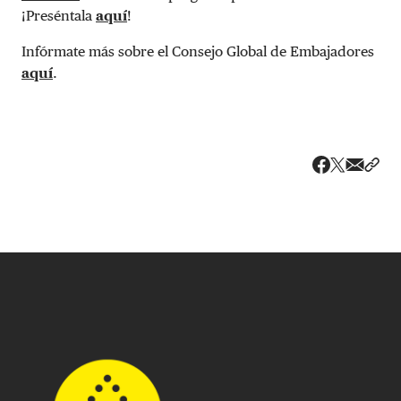
¡Preséntala
aquí
!
Infórmate más sobre el Consejo Global de Embajadores
aquí
.
Share v
Comp
Compartir
Compartir e