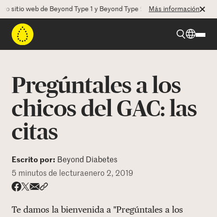
sitio web de Beyond Type 1 y Beyond Type 2! La CEO Deborah Dugan nos
Más información
Beyond Type 1
Pregúntales a los
Beyond Type 2
chicos del GAC: las
citas
Recursos
Programas
Escrito por:
Beyond Diabetes
5 minutos de lectura
enero 2, 2019
Quienes somos
Share via email
Compartir con hyperlink
Compartir en X
Compartir en Facebook
Te damos la bienvenida a "Pregúntales a los