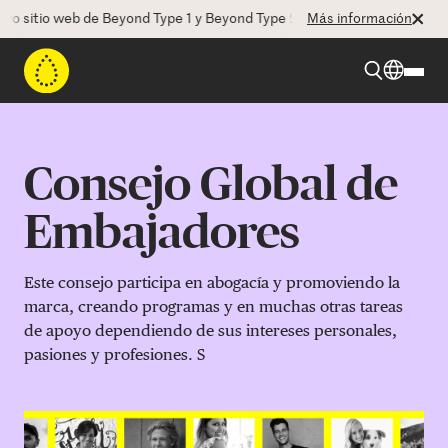
tio web de Beyond Type 1 y Beyond Type 2! La CEO Deborah Dugan nos h
Más información
Beyond Type 1
Consejo Global de
Beyond Type 2
Embajadores
Recursos
Este consejo participa en abogacía y promoviendo la
marca, creando programas y en muchas otras tareas
de apoyo dependiendo de sus intereses personales,
Programas
pasiones y profesiones. S
Quienes somos