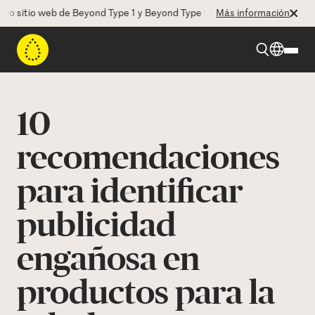
itio web de Beyond Type 1 y Beyond Type 2! La CEO Deborah Dugan nos
Más información
Beyond Type 1
10
Beyond Type 2
recomendaciones
para identificar
Recursos
publicidad
Programas
engañosa en
Quienes somos
productos para la