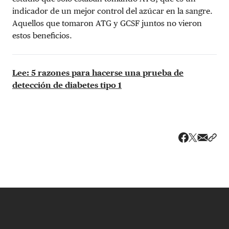
indicador de un mejor control del azúcar en la sangre.
Aquellos que tomaron ATG y GCSF juntos no vieron
estos beneficios.
Lee: 5 razones para hacerse una prueba de
detección de diabetes tipo 1
Share v
Comp
Compartir
Compartir e