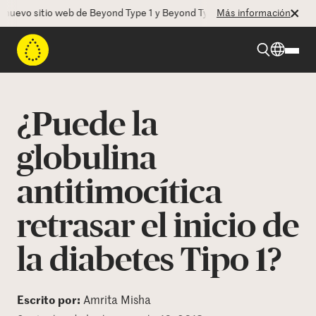
evo sitio web de Beyond Type 1 y Beyond Type 2! La CEO Deborah Duga
Más información
Beyond Type 1
¿Puede la
Beyond Type 2
globulina
antitimocítica
Recursos
retrasar el inicio de
Programas
la diabetes Tipo 1?
Quienes somos
Escrito por:
Amrita Misha