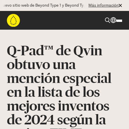
evo sitio web de Beyond Type 1 y Beyond Type 2! La CEO Deborah Duga
Más información
Beyond Type 1
Q-Pad™ de Qvin
Beyond Type 2
obtuvo una
mención especial
Recursos
en la lista de los
Programas
mejores inventos
Quienes somos
de 2024 según la