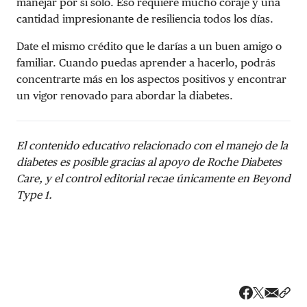
manejar por sí solo. Eso requiere mucho coraje y una
cantidad impresionante de resiliencia todos los días.
Date el mismo crédito que le darías a un buen amigo o
familiar. Cuando puedas aprender a hacerlo, podrás
concentrarte más en los aspectos positivos y encontrar
un vigor renovado para abordar la diabetes.
El contenido educativo relacionado con el manejo de la
diabetes es posible gracias al apoyo de Roche Diabetes
Care, y el control editorial recae únicamente en Beyond
Type
1
.
Share v
Comp
Compartir
Compartir e