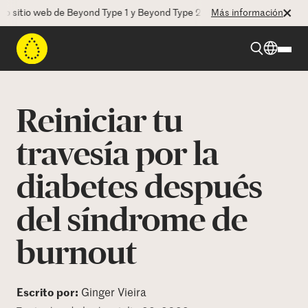
tio web de Beyond Type 1 y Beyond Type 2! La CEO Deborah Dugan nos 
Más información
Beyond Type 1
Reiniciar tu
Beyond Type 2
travesía por la
diabetes después
Recursos
del síndrome de
Programas
burnout
Quienes somos
Escrito por:
Ginger Vieira