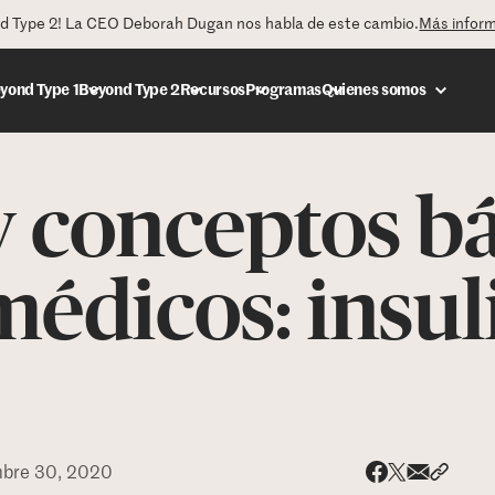
nd Type 2! La CEO Deborah Dugan nos habla de este cambio.
Más infor
yond Type 1
Beyond Type 2
Recursos
Programas
Quienes somos
 conceptos bá
DONAR
médicos: insul
mbre 30, 2020
Share via
Compar
Compartir e
Compartir en 