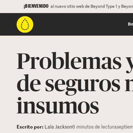
¡BIENVENIDO
al nuevo sitio web de Beyond Type 1 y Beyo
Be
Problemas y
de seguros 
insumos
Escrito por:
Lala Jackson
6 minutos de lectura
septie