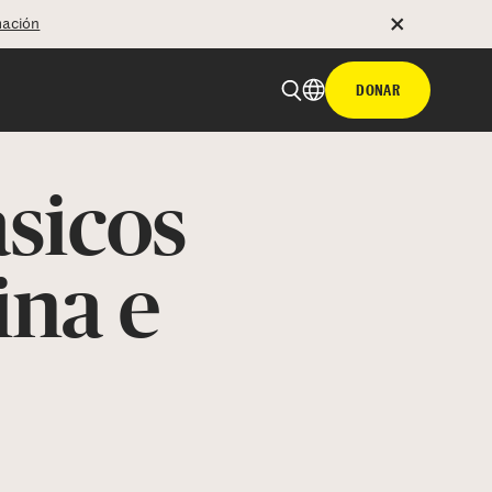
mación
DONAR
sicos
ina e
 email
tir con hyperlink
n X
Facebook