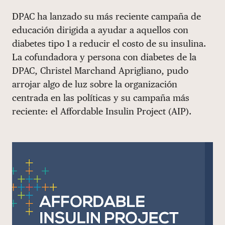
Share via email
Compartir con hyperlink
Compartir en X
Compartir en Facebook
DPAC ha lanzado su más reciente campaña de
DONAR
educación dirigida a ayudar a aquellos con
diabetes tipo 1 a reducir el costo de su insulina.
La cofundadora y persona con diabetes de la
DPAC, Christel Marchand Aprigliano, pudo
arrojar algo de luz sobre la organización
centrada en las políticas y su campaña más
reciente: el Affordable Insulin Project (AIP).