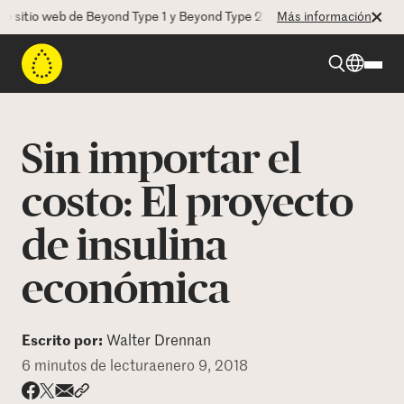
tio web de Beyond Type 1 y Beyond Type 2! La CEO Deborah Dugan nos 
Más información
Beyond Type 1
Sin importar el
Beyond Type 2
costo: El proyecto
de insulina
Recursos
económica
Programas
Escrito por:
Walter Drennan
Quienes somos
6 minutos de lectura
enero 9, 2018