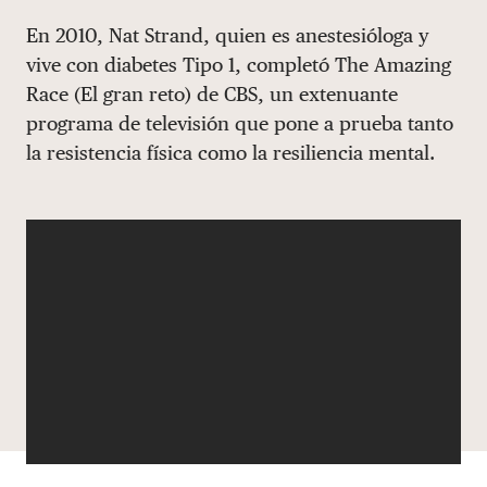
Share via email
Compartir con hyperlink
Compartir en X
Compartir en Facebook
En 2010, Nat Strand, quien es anestesióloga y
DONAR
vive con diabetes Tipo 1, completó The Amazing
Race (El gran reto) de CBS, un extenuante
programa de televisión que pone a prueba tanto
la resistencia física como la resiliencia mental.