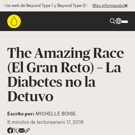
io web de Beyond Type 1 y Beyond Type 2! La CEO Deborah Dugan nos ha
Más información
Beyond Type 1
The Amazing Race
Beyond Type 2
(El Gran Reto) – La
Diabetes no la
Recursos
Detuvo
Programas
Escrito por:
MICHELLE BOISE
Quienes somos
8 minutos de lectura
enero 17, 2016