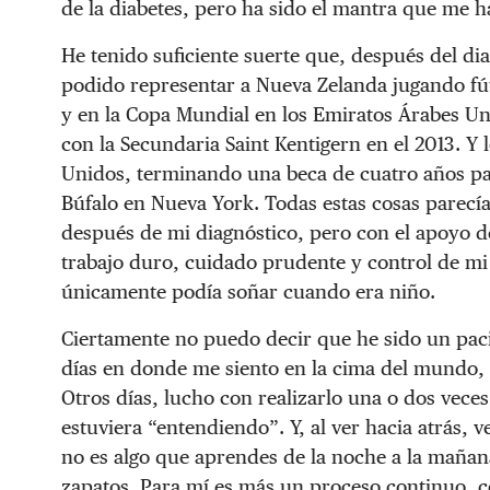
de la diabetes, pero ha sido el mantra que me h
He tenido suficiente suerte que, después del dia
podido representar a Nueva Zelanda jugando fút
y en la Copa Mundial en los Emiratos Árabes Un
con la Secundaria Saint Kentigern en el 2013. Y 
Unidos, terminando una beca de cuatro años par
Búfalo en Nueva York. Todas estas cosas parecí
después de mi diagnóstico, pero con el apoyo d
trabajo duro, cuidado prudente y control de mi 
únicamente podía soñar cuando era niño.
Ciertamente no puedo decir que he sido un paci
días en donde me siento en la cima del mundo, 
Otros días, lucho con realizarlo una o dos veces
estuviera “entendiendo”. Y, al ver hacia atrás, 
no es algo que aprendes de la noche a la mañana
zapatos. Para mí es más un proceso continuo, 