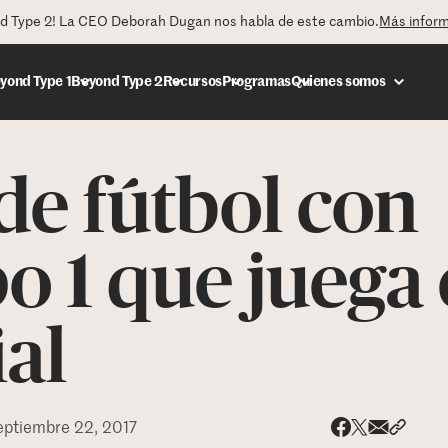
nd Type 2! La CEO Deborah Dugan nos habla de este cambio.
Más infor
yond Type 1
Beyond Type 2
Recursos
Programas
Quienes somos
de fútbol con
DONAR
o 1 que juega 
al
eptiembre 22, 2017
Share via
Compar
Compartir e
Compartir en 