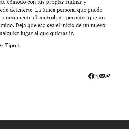
irte cómodo con tus propias rutinas y
 puede detenerte. La única persona que puede
ar nuevamente el control; no permitas que un
camino. Deja que eso sea el inicio de un nuevo
alquier lugar al que quieras ir.
s Tipo 1.
Share via ema
Compartir
Compartir en X
Compartir en Fac