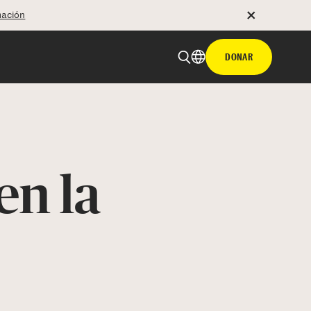
mación
DONAR
en la
 email
tir con hyperlink
n X
Facebook