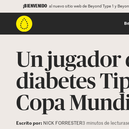
¡BIENVENIDO
al nuevo sitio web de Beyond Type 1 y Beyo
Be
Un jugador 
diabetes Tip
Copa Mundi
Escrito por:
NICK FORRESTER
3 minutos de lectura
s