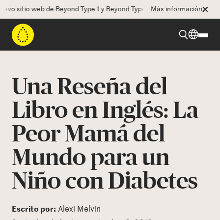
o sitio web de Beyond Type 1 y Beyond Type 2! La CEO Deborah Dugan 
Más información
Beyond Type 1
Una Reseña del
Beyond Type 2
Libro en Inglés: La
Peor Mamá del
Recursos
Mundo para un
Programas
Niño con Diabetes
Quienes somos
Escrito por:
Alexi Melvin