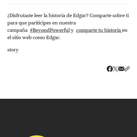
¿Disfrutaste leer la historia de Edgar? Comparte sobre ti
para que pariticipes en nuestra
campaña
#BeyondPowerful
y
comparte tu historia
en
el sitio web como Edgar.
story
Share v
Comp
Compartir
Compartir e