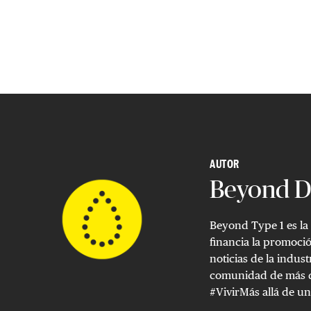
AUTOR
Beyond D
Beyond Type 1 es la
financia la promoció
noticias de la indust
comunidad de más de
#VivirMás allá de un