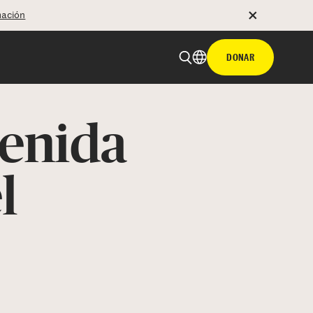
mación
DONAR
venida
l
 email
tir con hyperlink
n X
Facebook