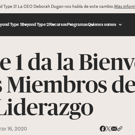
nd Type 2! La CEO Deborah Dugan nos habla de este cambio.
Más infor
yond Type 1
Beyond Type 2
Recursos
Programas
Quienes somos
 1 da la Bien
DONAR
s Miembros de
Liderazgo
zo 16, 2020
Share via
Compar
Compartir e
Compartir en 