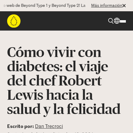
eb de Beyond Type 1 y Beyond Type 2! La CEO Deborah Dugan nos habla
Más información
Beyond Type 1
Cómo vivir con
Beyond Type 2
diabetes: el viaje
del chef Robert
Recursos
Lewis hacia la
Programas
salud y la felicidad
Quienes somos
Escrito por:
Dan Trecroci