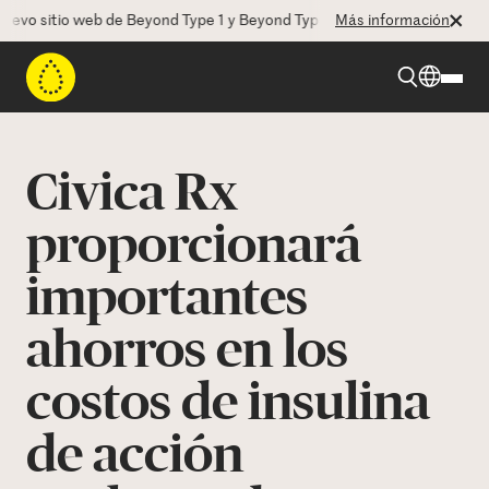
vo sitio web de Beyond Type 1 y Beyond Type 2! La CEO Deborah Dugan 
Más información
Beyond Type 1
Civica Rx
Beyond Type 2
proporcionará
importantes
Recursos
ahorros en los
Programas
costos de insulina
Quienes somos
de acción