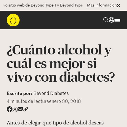
sitio web de Beyond Type 1 y Beyond Type 2! La CEO Deborah Dugan nos
Más información
Beyond Type 1
¿Cuánto alcohol y
Beyond Type 2
cuál es mejor si
vivo con diabetes?
Recursos
Programas
Escrito por:
Beyond Diabetes
4 minutos de lectura
enero 30, 2018
Quienes somos
Share via email
Compartir con hyperlink
Compartir en X
Compartir en Facebook
Antes de elegir qué tipo de alcohol deseas