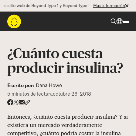
sitio web de Beyond Type 1 y Beyond Type 2! La CEO Deborah Dugan nos
Más información
Beyond Type 1
¿Cuánto cuesta
Beyond Type 2
producir insulina?
Recursos
Escrito por:
Dana Howe
5 minutos de lectura
octubre 26, 2018
Programas
Share via email
Compartir con hyperlink
Compartir en X
Compartir en Facebook
Entonces, ¿cuánto cuesta producir insulina? Y si
Quienes somos
existiera un mercado verdaderamente
competitivo, ¿cuánto podría costar la insulina