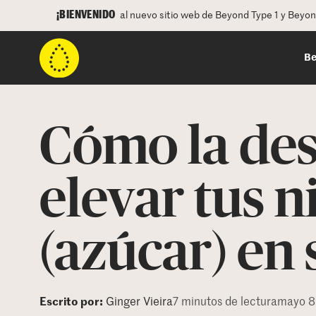
¡BIENVENIDO
al nuevo sitio web de Beyond Type 1 y Beyo
Be
Cómo la de
elevar tus n
(azúcar) en
Escrito por:
Ginger Vieira
7 minutos de lectura
mayo 8