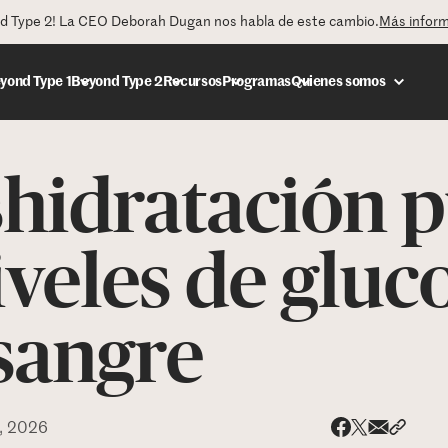
nd Type 2! La CEO Deborah Dugan nos habla de este cambio.
Más infor
yond Type 1
Beyond Type 2
Recursos
Programas
Quienes somos
shidratación 
DONAR
iveles de gluc
 sangre
, 2026
Share via
Compar
Compartir e
Compartir en 