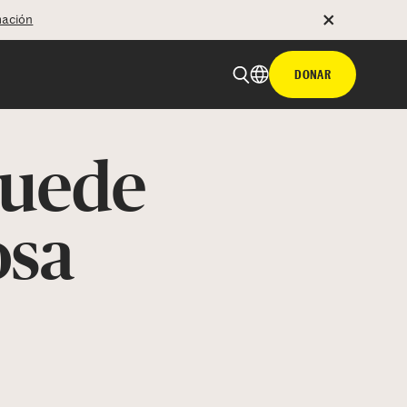
mación
DONAR
puede
osa
 email
tir con hyperlink
n X
Facebook