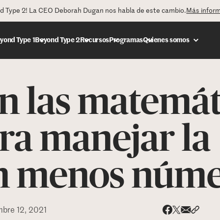
nd Type 2! La CEO Deborah Dugan nos habla de este cambio.
Más infor
yond Type 1
Beyond Type 2
Recursos
Programas
Quienes somos
an las matemát
DONAR
ra manejar la
on menos núm
mbre 12, 2021
Share via
Compar
Compartir e
Compartir en 