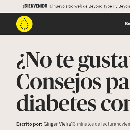
¡BIENVENIDO
al nuevo sitio web de Beyond Type 1 y Beyo
Be
¿No te gust
Consejos pa
diabetes c
Escrito por:
Ginger Vieira
13 minutos de lectura
novie