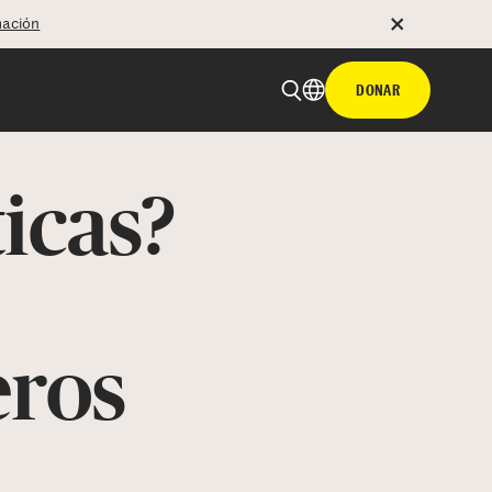
mación
DONAR
icas?
eros
 email
tir con hyperlink
n X
Facebook