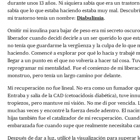
durante unos 13 años. Ni siquiera sabía que era un trastorn
sabía que lo que estaba haciendo estaba muy mal. Descubrí
mi trastorno tenía un nombre:
Diabulimia
.
Omitir mi insulina para bajar de peso era mi secreto oscur
liberador cuando decidí decirle a un ser querido lo que es
no tenía que guardarme la vergüenza y la culpa de lo que 
haciendo. Comencé a explorar por qué lo hacía y trabajé 
llegar a un punto en el que no volvería a hacer tal cosa. Tu
reprogramar mi mentalidad. Fue el comienzo de mi liberac
monstruo, pero tenía un largo camino por delante.
Mi recuperación no fue lineal. No era como un fumador qu
Entraba y salía de la CAD (cetoacidosis diabética), tuve in
tropiezos, pero mantuve mi visión. No me di por vencida. L
muchas veces y encontré la fuerza desde adentro. El naci
hijas también fue el catalizador de mi recuperación. Cuan
embarazada fue cuando supe que realmente necesitaba ca
Después de dar a luz, utilicé la visualización para superar