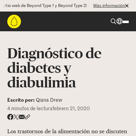
io web de Beyond Type 1 y Beyond Type 2! La CEO Deborah Dugan nos h
Más información
Beyond Type 1
Diagnóstico de
Beyond Type 2
diabetes y
diabulimia
Recursos
Programas
Escrito por:
Qiana Drew
4 minutos de lectura
febrero 21, 2020
Quienes somos
Share via email
Compartir con hyperlink
Compartir en X
Compartir en Facebook
Los trastornos de la alimentación no se discuten