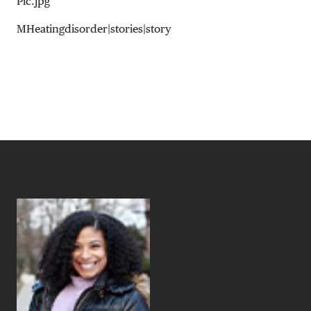
Pic.jpg
MHeatingdisorder|stories|story