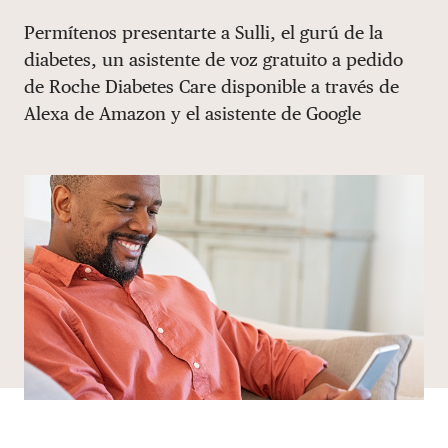
Share via email
Compartir con hyperlink
Compartir en X
Compartir en Facebook
Permítenos presentarte a Sulli, el gurú de la
DONAR
diabetes, un asistente de voz gratuito a pedido
de Roche Diabetes Care disponible a través de
Alexa de Amazon y el asistente de Google