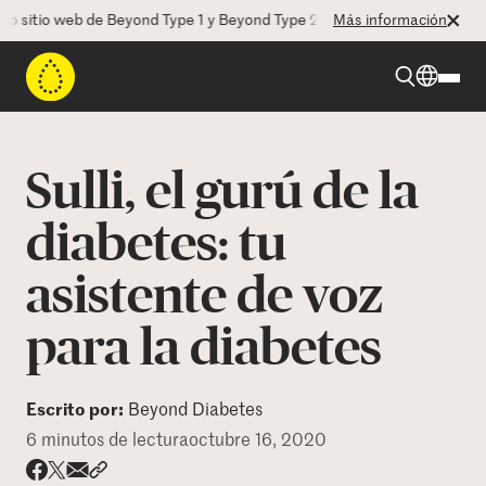
itio web de Beyond Type 1 y Beyond Type 2! La CEO Deborah Dugan nos 
Más información
Beyond Type 1
Sulli, el gurú de la
Beyond Type 2
diabetes: tu
asistente de voz
Recursos
para la diabetes
Programas
Escrito por:
Beyond Diabetes
Quienes somos
6 minutos de lectura
octubre 16, 2020