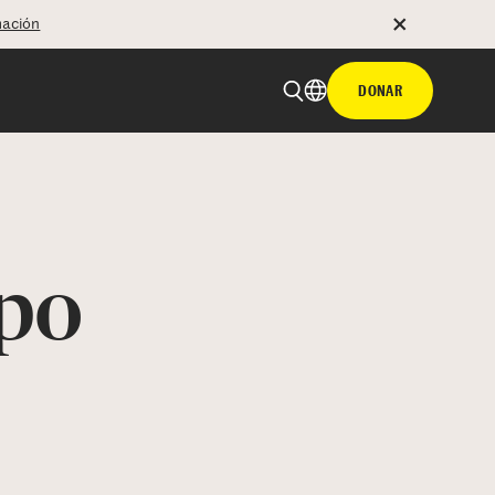
mación
DONAR
ipo
 email
tir con hyperlink
n X
Facebook