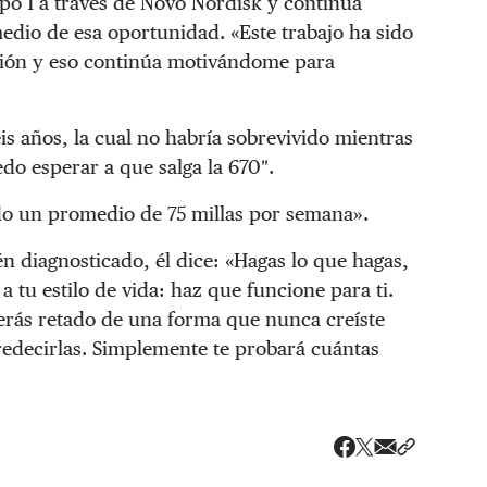
po 1 a través de Novo Nordisk y continúa
dio de esa oportunidad. «Este trabajo ha sido
ción y eso continúa motivándome para
s años, la cual no habría sobrevivido mientras
do esperar a que salga la 670″.
o un promedio de 75 millas por semana».
én diagnosticado, él dice: «Hagas lo que hagas,
 tu estilo de vida: haz que funcione para ti.
 serás retado de una forma que nunca creíste
redecirlas. Simplemente te probará cuántas
Share via ema
Compartir
Compartir en X
Compartir en Fac