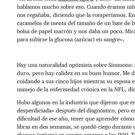
hablamos mucho sobre eso. Cuando éramos niños
nos regañaba, diciendo que la romperíamos. En 
caramelos de menta del tamaño de un bate de béi
bolsa de papel marrón y nos daba un poco. Mira
para subirse la glucosa (azúcar) en sangre».
Hay una naturalidad optimista sobre Simmons: 
duro, pero hay calidez en su buen humor. Me di
cuidando a sus cinco hijos mientras su esposa 
manejo de la enfermedad crónica en la NFL, dice
Hubo algunos en la industria que dijeron que e
desperdiciada» después del diagnóstico, pero es
dificultad de ese año, tener que aprender cómo 
libras en dos semanas, se quedó ciego durante 
glucosa (azúcar) en sangre cercano a los 1100. 