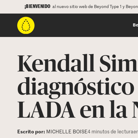
¡BIENVENIDO
al nuevo sitio web de Beyond Type 1 y Beyo
Be
Kendall Si
diagnóstico 
LADA en la
Escrito por:
MICHELLE BOISE
4 minutos de lectura
e