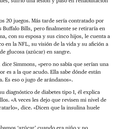
ués, sufrió una lesión y pasó en rehabilitación
s 20 juegos. Más tarde sería contratado por
 Buffalo Bills, pero finalmente se retiraría en
a, con su esposa y sus cinco hijos, le cuenta a
 en la NFL, su visión de la vida y su afición a
de glucosa (azúcar) en sangre.
 dice Simmons, «pero no sabía que serían una
yor es a la que acudo. Ella sabe dónde están
a. Es eso o jugo de arándanos».
diagnóstico de diabetes tipo 1, él explica
los. «A veces les dejo que revisen mi nivel de
atarlo», dice. «Dicen que la insulina huele
mábamos ‘azúcar’ cuando era niño y no