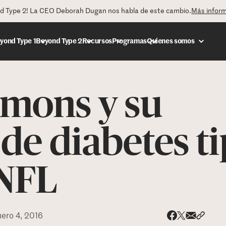
nd Type 2! La CEO Deborah Dugan nos habla de este cambio.
Más infor
yond Type 1
Beyond Type 2
Recursos
Programas
Quienes somos
mmons y su
DONAR
de diabetes t
 NFL
nero 4, 2016
Share via
Compar
Compartir e
Compartir en 