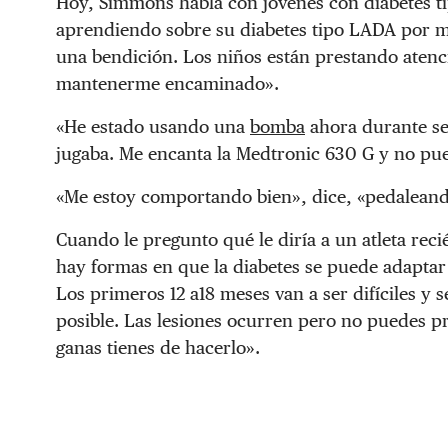
Hoy, Simmons habla con jóvenes con diabetes ti
aprendiendo sobre su diabetes tipo LADA por me
una bendición. Los niños están prestando aten
mantenerme encaminado».
«He estado usando una
bomba
ahora durante sei
jugaba. Me encanta la Medtronic 630 G y no pue
«Me estoy comportando bien», dice, «pedaleand
Cuando le pregunto qué le diría a un atleta reci
hay formas en que la diabetes se puede adaptar a
Los primeros 12 a18 meses van a ser difíciles y
posible. Las lesiones ocurren pero no puedes p
ganas tienes de hacerlo».