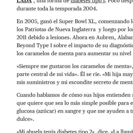
LADA
, una forma de
diabetes tipo 1
. Poco desp
durante toda la temporada 2004.
En 2005, ganó el Super Bowl XL, comenzando lo
los Patriotas de Nueva Inglaterra y luego por los
2011 debido a lesiones. Ahora en Aubren, Alabam
Beyond Type 1 sobre el impacto de su diagnóstico
los caramelos de menta para aumentar su nivel 
«Siempre me gustaron los caramelos de menta»,
parte central de mi vida». Él se ríe. «Mi hija ma
mis suministros y mi escondite secreto de ment
Cuando hablamos de cómo sus hijos entienden su 
que quiere que sea lo más simple posible para el
glucosa (azúcar) en sangre y que me ayuden a tr
dulce».
«Mi abuela tenía
diabetes tipo 2
«, dice. «La lla