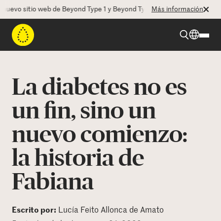
vo sitio web de Beyond Type 1 y Beyond Type 2! La CEO Deborah Dugan 
Más información
Beyond Type 1
La diabetes no es
Beyond Type 2
un fin, sino un
nuevo comienzo:
Recursos
la historia de
Programas
Fabiana
Quienes somos
Escrito por:
Lucía Feito Allonca de Amato