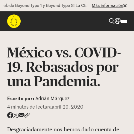
b de Beyond Type 1 y Beyond Type 2! La CEO Deborah Dugan nos habla 
Más información
Beyond Type 1
México vs. COVID-
Beyond Type 2
19. Rebasados por
una Pandemia.
Recursos
Programas
Escrito por:
Adrián Márquez
4 minutos de lectura
abril 29, 2020
Quienes somos
Share via email
Compartir con hyperlink
Compartir en X
Compartir en Facebook
Desgraciadamente nos hemos dado cuenta de