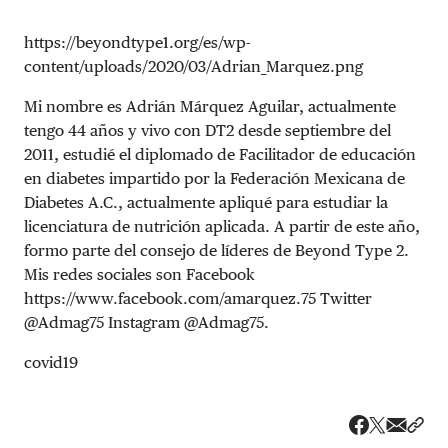
https://beyondtype1.org/es/wp-
content/uploads/2020/03/Adrian_Marquez.png
Mi nombre es Adrián Márquez Aguilar, actualmente
tengo 44 años y vivo con DT2 desde septiembre del
2011, estudié el diplomado de Facilitador de educación
en diabetes impartido por la Federación Mexicana de
Diabetes A.C., actualmente apliqué para estudiar la
licenciatura de nutrición aplicada. A partir de este año,
formo parte del consejo de líderes de Beyond Type 2.
Mis redes sociales son Facebook
https://www.facebook.com/amarquez.75 Twitter
@Admag75 Instagram @Admag75.
covid19
Share v
Comp
Compartir
Compartir e