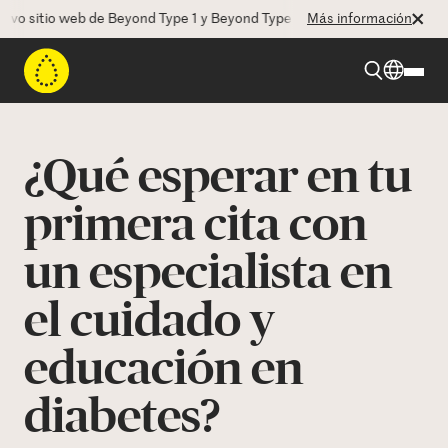
sitio web de Beyond Type 1 y Beyond Type 2! La CEO Deborah Dugan no
Más información
Beyond Type 1
¿Qué esperar en tu
Beyond Type 2
primera cita con
un especialista en
Recursos
el cuidado y
Programas
educación en
Quienes somos
diabetes?