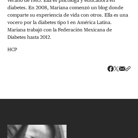
verano de 1985. Ella es psicóloga y educadora en
diabetes. En 2008, Mariana comenzó un blog donde
comparte su experiencia de vida con otros. Ella es una
vocero por la diabetes tipo 1 en América Latina.
Mariana trabajó con la Federación Mexicana de
Diabetes hasta 2012.
HCP
Share v
Comp
Compartir
Compartir e