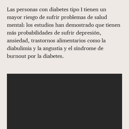
Share via email
Compartir con hyperlink
Compartir en X
Compartir en Facebook
Las personas con diabetes tipo 1 tienen un
DONAR
mayor riesgo de sufrir problemas de salud
mental: los estudios han demostrado que tienen
más probabilidades de sufrir depresión,
ansiedad, trastornos alimentarios como la
diabulimia y la angustia y el síndrome de
burnout por la diabetes.