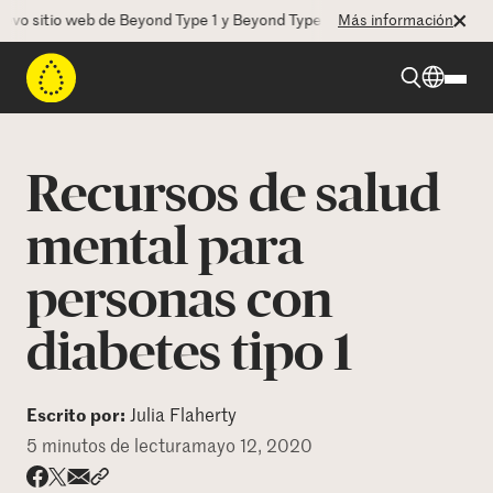
sitio web de Beyond Type 1 y Beyond Type 2! La CEO Deborah Dugan no
Más información
Beyond Type 1
Recursos de salud
Beyond Type 2
mental para
personas con
Recursos
diabetes tipo 1
Programas
Escrito por:
Julia Flaherty
Quienes somos
5 minutos de lectura
mayo 12, 2020