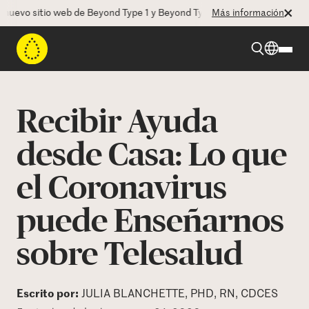
vo sitio web de Beyond Type 1 y Beyond Type 2! La CEO Deborah Dugan
Más información
Beyond Type 1
Recibir Ayuda
Beyond Type 2
desde Casa: Lo que
el Coronavirus
Recursos
puede Enseñarnos
Programas
sobre Telesalud
Quienes somos
Escrito por:
JULIA BLANCHETTE, PHD, RN, CDCES