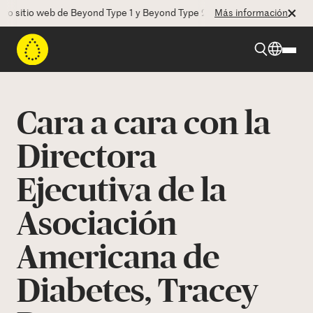
itio web de Beyond Type 1 y Beyond Type 2! La CEO Deborah Dugan nos
Más información
Beyond Type 1
Cara a cara con la
Beyond Type 2
Directora
Ejecutiva de la
Recursos
Asociación
Programas
Americana de
Quienes somos
Diabetes, Tracey