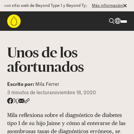
vo sitio web de Beyond Type 1 y Beyond Type 2! La CEO Deborah Dugan
Más información
Beyond Type 1
Unos de los
Beyond Type 2
afortunados
Recursos
Escrito por:
Mila Ferrer
3 minutos de lectura
noviembre 18, 2020
Programas
Share via email
Compartir con hyperlink
Compartir en X
Compartir en Facebook
Mila reflexiona sobre el diagnóstico de diabetes
Quienes somos
tipo 1 de su hijo Jaime y cómo al enterarse de las
asombrosas tasas de diagnósticos erróneos, se