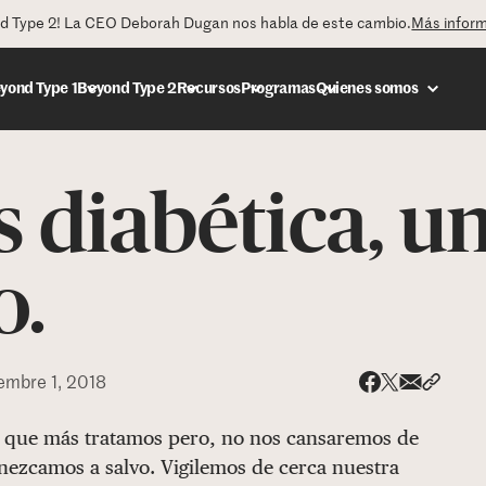
nd Type 2! La CEO Deborah Dugan nos habla de este cambio.
Más infor
yond Type 1
Beyond Type 2
Recursos
Programas
Quienes somos
 diabética, u
DONAR
o.
embre 1, 2018
Share via
Compar
Compartir e
Compartir en 
as que más tratamos pero, no nos cansaremos de
nezcamos a salvo. Vigilemos de cerca nuestra