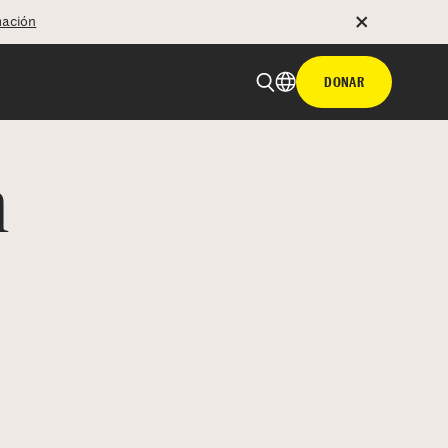
mación
DONAR
n
 email
tir con hyperlink
n X
Facebook