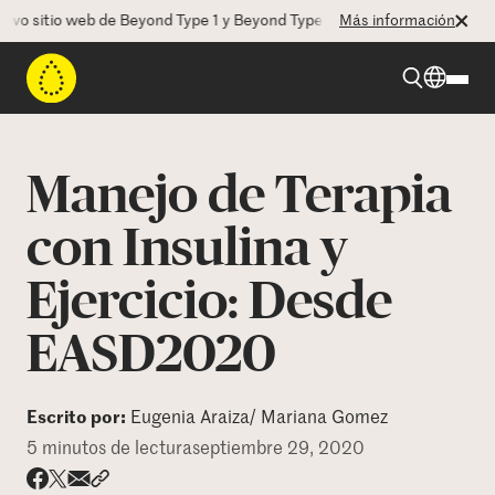
itio web de Beyond Type 1 y Beyond Type 2! La CEO Deborah Dugan nos
Más información
Beyond Type 1
Manejo de Terapia
Beyond Type 2
con Insulina y
Ejercicio: Desde
Recursos
EASD2020
Programas
Escrito por:
Eugenia Araiza/ Mariana Gomez
Quienes somos
5 minutos de lectura
septiembre 29, 2020