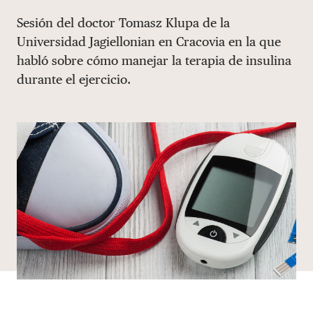
Share via email
Compartir con hyperlink
Compartir en X
Compartir en Facebook
Sesión del doctor Tomasz Klupa de la
DONAR
Universidad Jagiellonian en Cracovia en la que
habló sobre cómo manejar la terapia de insulina
durante el ejercicio.