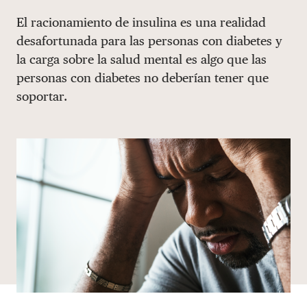
Share via email
Compartir con hyperlink
Compartir en X
Compartir en Facebook
El racionamiento de insulina es una realidad
DONAR
desafortunada para las personas con diabetes y
la carga sobre la salud mental es algo que las
personas con diabetes no deberían tener que
soportar.