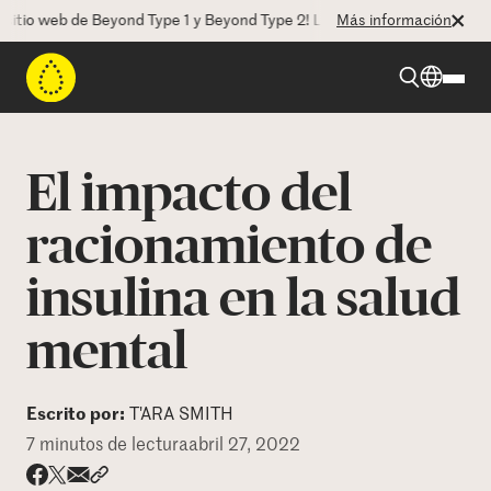
web de Beyond Type 1 y Beyond Type 2! La CEO Deborah Dugan nos habl
Más información
Beyond Type 1
El impacto del
Beyond Type 2
racionamiento de
insulina en la salud
Recursos
mental
Programas
Escrito por:
T'ARA SMITH
Quienes somos
7 minutos de lectura
abril 27, 2022