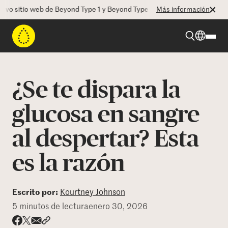
sitio web de Beyond Type 1 y Beyond Type 2! La CEO Deborah Dugan no
Más información
Beyond Type 1
¿Se te dispara la
Beyond Type 2
glucosa en sangre
al despertar? Esta
Recursos
es la razón
Programas
Escrito por:
Kourtney Johnson
Quienes somos
5 minutos de lectura
enero 30, 2026