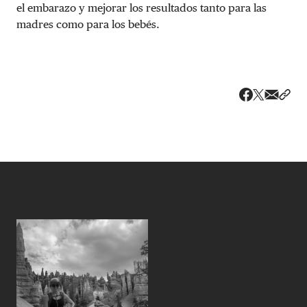
el embarazo y mejorar los resultados tanto para las
madres como para los bebés.
Share v
Comp
Compartir
Compartir e