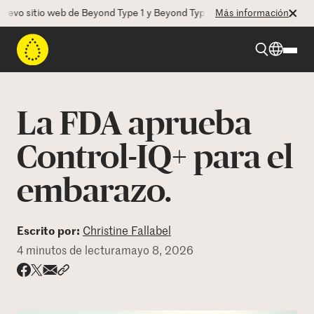
o sitio web de Beyond Type 1 y Beyond Type 2! La CEO Deborah Dugan 
Más información
Beyond Type 1
La FDA aprueba
Beyond Type 2
Control-IQ+ para el
embarazo.
Recursos
Programas
Escrito por:
Christine Fallabel
4 minutos de lectura
mayo 8, 2026
Quienes somos
Share via email
Compartir con hyperlink
Compartir en X
Compartir en Facebook